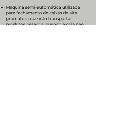
Maquina semi-automática utilizada
para fechamento de caixas de alta
gramatura que irão transportar
produtos pesados, quando a cola não
consegue manter as bordas unidas.
Plataforma de elevação com sensor.
Ajuste da caixa antes do grampear,
evita efeito "tesouras”.
Contagem das caixas produzidas.
Fardos de 1 a 20 caixas.
Eletrônica principal de marcas comuns
no mercado local