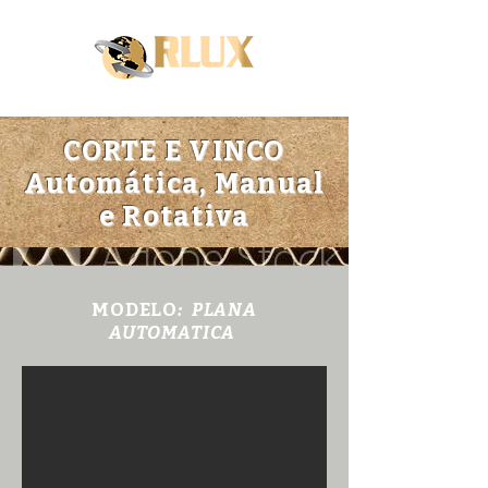
CORTE E VINCO
Automática, Manual
e Rotativa
MODELO
: PLANA
AUTOMATICA