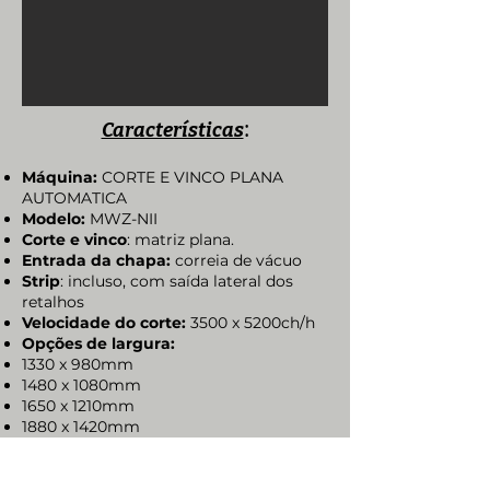
:
Características
Máquina:
CORTE E VINCO PLANA
AUTOMATICA
Modelo:
MWZ-NII
Corte e vinco
: matriz plana.
Entrada da chapa:
correia de vácuo
Strip
: incluso, com saída lateral dos
retalhos
Velocidade do corte:
3500 x 5200ch/h
Opções de largura:
1330 x 980mm
1480 x 1080mm
1650 x 1210mm
1880 x 1420mm
2110 x 1520mm
Medidas externas da máquina:
C
7.316/10.045 x L 2,584/3.450 x A